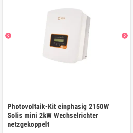
chevron_left
chevron_right
Photovoltaik-Kit einphasig 2150W
Solis mini 2kW Wechselrichter
netzgekoppelt