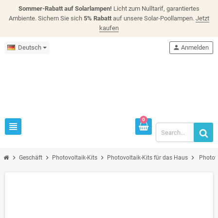
Sommer-Rabatt auf Solarlampen!
Licht zum Nulltarif, garantiertes
Ambiente. Sichern Sie sich
5% Rabatt
auf unsere Solar-Poollampen.
Jetzt
kaufen
Deutsch
person
Anmelden
0
view_headline
chevron_right
chevron_right
chevron_right
chevron_right
Geschäft
Photovoltaik-Kits
Photovoltaik-Kits für das Haus
Photov