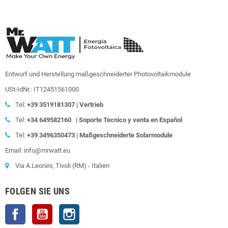
Entwurf und Herstellung maßgeschneiderter Photovoltaikmodule
USt-IdNr.: IT12451561000
Tel:
+39
3519181307 | Vertrieb
Tel:
+34 649582160
|
Soporte Tecnico y venta en Español
Tel:
+39
3496350473 | Maßgeschneiderte Solarmodule
Email: info@mrwatt.eu
Via A.Leonini, Tivoli (RM) - Italien
FOLGEN SIE UNS
Facebook
YouTube
Instagram