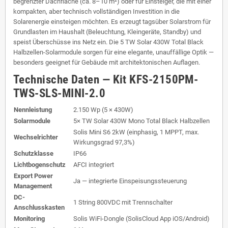
begrenzter Dachfläche (ca. 8–10 m²) oder für Einsteiger, die mit einer
kompakten, aber technisch vollständigen Investition in die
Solarenergie einsteigen möchten. Es erzeugt tagsüber Solarstrom für
Grundlasten im Haushalt (Beleuchtung, Kleingeräte, Standby) und
speist Überschüsse ins Netz ein. Die 5 TW Solar 430W Total Black
Halbzellen-Solarmodule sorgen für eine elegante, unauffällige Optik —
besonders geeignet für Gebäude mit architektonischen Auflagen.
Technische Daten — Kit KFS-2150PM-
TWS-SLS-MINI-2.0
Nennleistung
2.150 Wp (5 × 430W)
Solarmodule
5× TW Solar 430W Mono Total Black Halbzellen
Solis Mini S6 2kW (einphasig, 1 MPPT, max.
Wechselrichter
Wirkungsgrad 97,3%)
Schutzklasse
IP66
Lichtbogenschutz
AFCI integriert
Export Power
Ja — integrierte Einspeisungssteuerung
Management
DC-
1 String 800VDC mit Trennschalter
Anschlusskasten
Monitoring
Solis WiFi-Dongle (SolisCloud App iOS/Android)