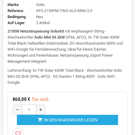
Marke
Solis
Referenz
KFS-2150PM-TWS-SLS-MINI-2.0
Bedingung
Neu
Auf Lager
2 Artikel
2150W Netzeinspeisung-Solarkit
mit einphasigem String-
Wechselrichter
Solis Mini S6 2kW
(IP66, AFCI), 5× TW Solar 430W
Total Black Halbzellen-Solarmodule, DC-Anschlusskasten 800V und
WiFi-Dongle für Fernüberwachung. Ideal für kleine Dächer,
Wohnungen und Ferienhäuser. Netzeinspeisung. Export Power
Management integriert.
Lieferumfang: 5× TW Solar 430W Total Black · Wechselrichter Solis
Mini S6 2kW (IP66, AFCI) · DC-Kasten 1 String 800V · Solis WiFi-
Dongle.
860,00 €
Tax escl.
remove
add
shopping_cart
IN DEN WARENKORB LEGEN
favorite_border