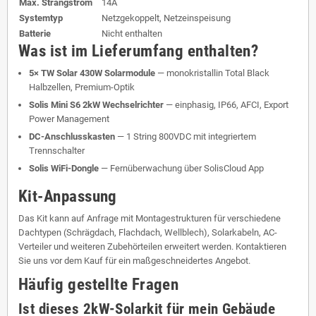
Max. Strangstrom
14A
Systemtyp
Netzgekoppelt, Netzeinspeisung
Batterie
Nicht enthalten
Was ist im Lieferumfang enthalten?
5× TW Solar 430W Solarmodule
— monokristallin Total Black
Halbzellen, Premium-Optik
Solis Mini S6 2kW Wechselrichter
— einphasig, IP66, AFCI, Export
Power Management
DC-Anschlusskasten
— 1 String 800VDC mit integriertem
Trennschalter
Solis WiFi-Dongle
— Fernüberwachung über SolisCloud App
Kit-Anpassung
Das Kit kann auf Anfrage mit Montagestrukturen für verschiedene
Dachtypen (Schrägdach, Flachdach, Wellblech), Solarkabeln, AC-
Verteiler und weiteren Zubehörteilen erweitert werden. Kontaktieren
Sie uns vor dem Kauf für ein maßgeschneidertes Angebot.
Häufig gestellte Fragen
Ist dieses 2kW-Solarkit für mein Gebäude