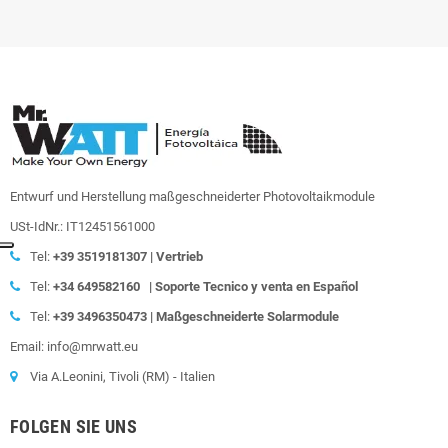
Entwurf und Herstellung maßgeschneiderter Photovoltaikmodule
USt-IdNr.: IT12451561000
Tel:
+39
3519181307 | Vertrieb
Tel:
+34 649582160
|
Soporte Tecnico y venta en Español
Tel:
+39
3496350473 | Maßgeschneiderte Solarmodule
Email: info@mrwatt.eu
Via A.Leonini, Tivoli (RM) - Italien
FOLGEN SIE UNS