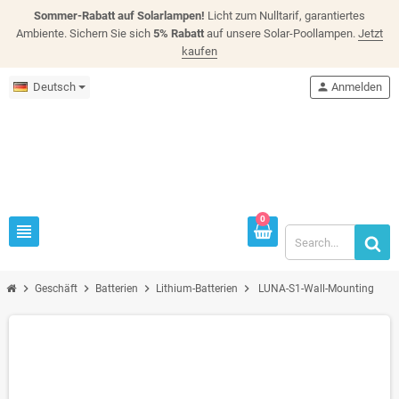
Sommer-Rabatt auf Solarlampen!
Licht zum Nulltarif, garantiertes
Ambiente. Sichern Sie sich
5% Rabatt
auf unsere Solar-Poollampen.
Jetzt
kaufen
Deutsch
person
Anmelden
0
view_headline
chevron_right
chevron_right
chevron_right
chevron_right
Geschäft
Batterien
Lithium-Batterien
LUNA-S1-Wall-Mounting