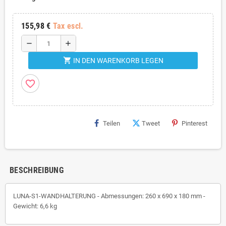
155,98 €
Tax escl.
remove
add
shopping_cart
IN DEN WARENKORB LEGEN
favorite_border
Teilen
Tweet
Pinterest
BESCHREIBUNG
LUNA-S1-WANDHALTERUNG - Abmessungen: 260 x 690 x 180 mm -
Gewicht: 6,6 kg